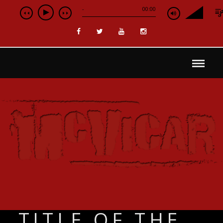
-
00:00
TITLE OF THE