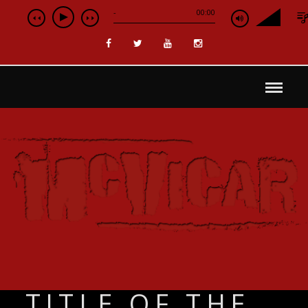
-
00:00
TITLE OF THE